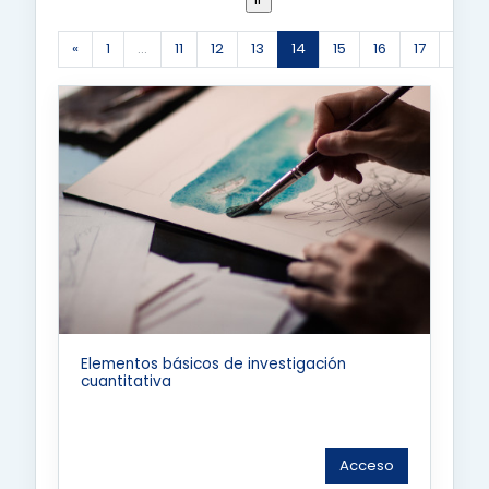
«
1
…
11
12
13
14
15
16
17
18
Anterior
(actual)
Elementos básicos de investigación
cuantitativa
Acceso