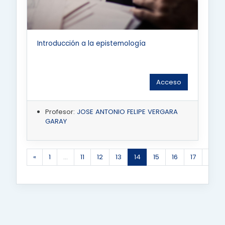
Introducción a la epistemología
Acceso
Profesor:
JOSE ANTONIO FELIPE VERGARA
GARAY
«
1
…
11
12
13
14
15
16
17
18
Anterior
(actual)